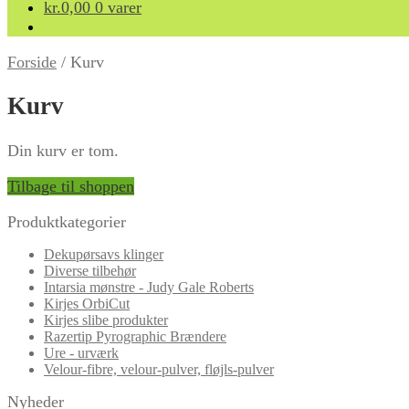
kr.
0,00
0 varer
Forside
/
Kurv
Kurv
Din kurv er tom.
Tilbage til shoppen
Produktkategorier
Dekupørsavs klinger
Diverse tilbehør
Intarsia mønstre - Judy Gale Roberts
Kirjes OrbiCut
Kirjes slibe produkter
Razertip Pyrographic Brændere
Ure - urværk
Velour-fibre, velour-pulver, fløjls-pulver
Nyheder