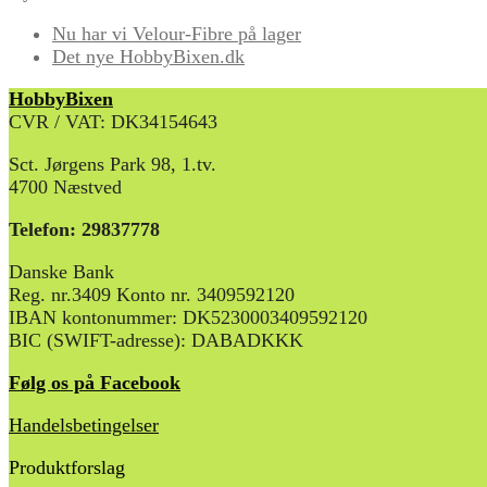
Nu har vi Velour-Fibre på lager
Det nye HobbyBixen.dk
HobbyBixen
CVR / VAT: DK34154643
Sct. Jørgens Park 98, 1.tv.
4700 Næstved
Telefon: 29837778
Danske Bank
Reg. nr.3409 Konto nr. 3409592120
IBAN kontonummer: DK5230003409592120
BIC (SWIFT-adresse): DABADKKK
Følg os på Facebook
Handelsbetingelser
Produktforslag