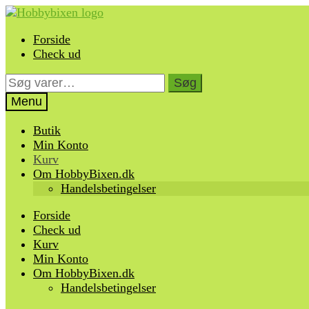
Spring
Spring
til
til
Forside
navigation
indhold
Check ud
Søg
Søg
efter:
Menu
Butik
Min Konto
Kurv
Om HobbyBixen.dk
Handelsbetingelser
Forside
Check ud
Kurv
Min Konto
Om HobbyBixen.dk
Handelsbetingelser