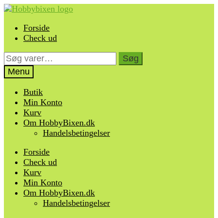
Spring
Spring
til
til
Forside
navigation
indhold
Check ud
Søg
Søg
efter:
Menu
Butik
Min Konto
Kurv
Om HobbyBixen.dk
Handelsbetingelser
Forside
Check ud
Kurv
Min Konto
Om HobbyBixen.dk
Handelsbetingelser