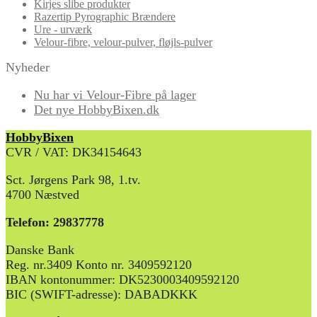
Kirjes slibe produkter
Razertip Pyrographic Brændere
Ure - urværk
Velour-fibre, velour-pulver, fløjls-pulver
Nyheder
Nu har vi Velour-Fibre på lager
Det nye HobbyBixen.dk
HobbyBixen
CVR / VAT: DK34154643
Sct. Jørgens Park 98, 1.tv.
4700 Næstved
Telefon: 29837778
Danske Bank
Reg. nr.3409 Konto nr. 3409592120
IBAN kontonummer: DK5230003409592120
BIC (SWIFT-adresse): DABADKKK